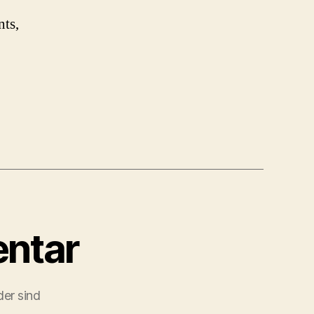
nts,
ntar
der sind