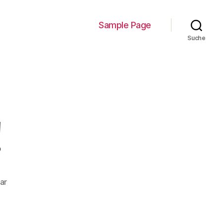
Sample Page
Suche
!
zu
ar
Hello
world!