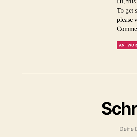
Hi, thi
To get 
please 
Commen
ANTWOR
Schr
Deine E