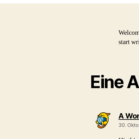
Welcome 
start wr
Eine A
A Wo
30. Okt